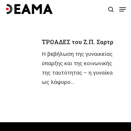
Skip
Men
search
to
main
content
ΤΡΩΑΔΕΣ του Ζ.Π. Σαρτρ
Η βεβήλωση της γυναικείας
ύπαρξης και της κοινωνικής
της ταυτότητας – η γυναίκα
ως λάφυρο…