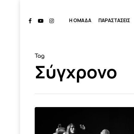
Skip
to
Facebook
Youtube
Instagram
Η ΟΜΑΔΑ
ΠΑΡΑΣΤΑΣΕΙΣ
main
content
Tag
Σύγχρονο