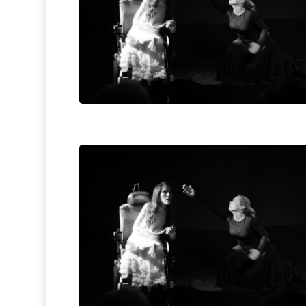
Hit enter to search or ESC to close