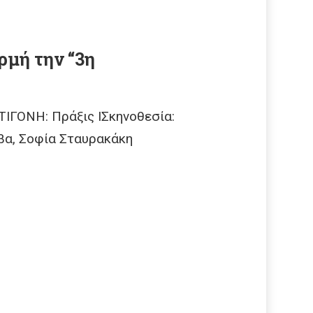
ρμή την “3η
ΓΟΝΗ: Πράξις ΙΣκηνοθεσία:
ίβα, Σοφία Σταυρακάκη