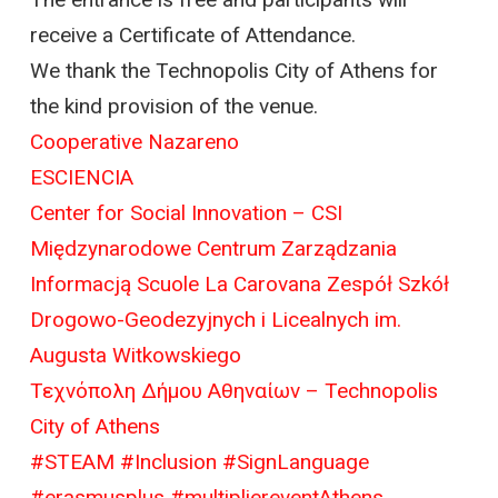
receive a Certificate of Attendance.
We thank the Technopolis City of Athens for
the kind provision of the venue.
Cooperative Nazareno
ESCIENCIA
Center for Social Innovation – CSI
Międzynarodowe Centrum Zarządzania
Informacją
Scuole La Carovana
Zespół Szkół
Drogowo-Geodezyjnych i Licealnych im.
Augusta Witkowskiego
Τεχνόπολη Δήμου Αθηναίων – Technopolis
City of Athens
#STEAM
#Inclusion
#SignLanguage
#erasmusplus
#multipliereventAthens