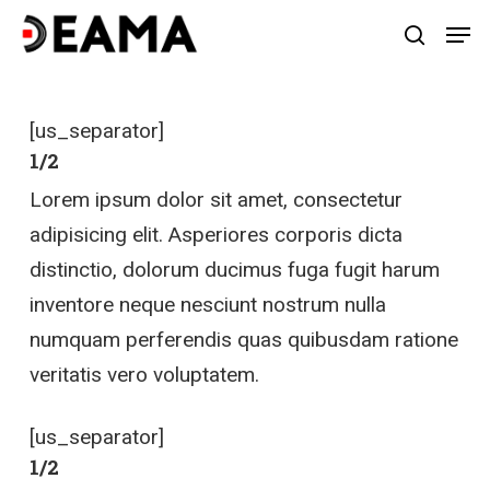
Skip
Men
search
to
main
content
[us_separator]
1/2
Lorem ipsum dolor sit amet, consectetur
adipisicing elit. Asperiores corporis dicta
distinctio, dolorum ducimus fuga fugit harum
inventore neque nesciunt nostrum nulla
numquam perferendis quas quibusdam ratione
veritatis vero voluptatem.
[us_separator]
1/2