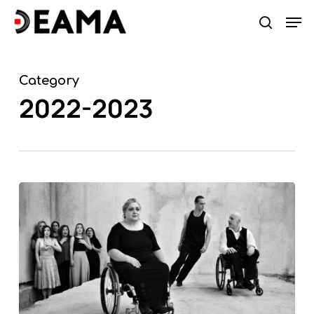
Skip
Men
search
to
main
content
Category
2022-2023