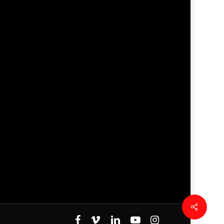
facebook
vimeo
linkedin
youtube
instagram