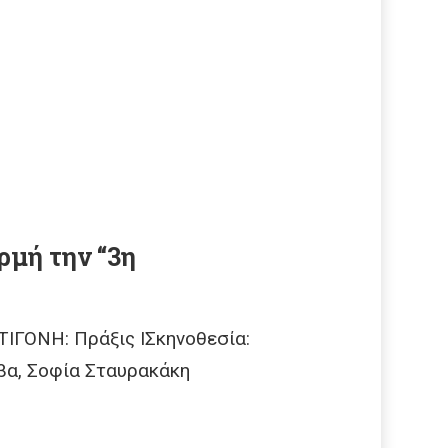
ρμή την “3η
ΓΟΝΗ: Πράξις ΙΣκηνοθεσία:
ίβα, Σοφία Σταυρακάκη