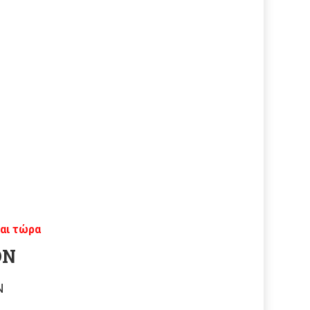
αι τώρα
ΟΝ
Ν