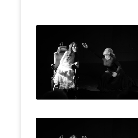
Hit enter to search or ESC to close